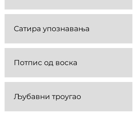
Сатира упознавања
Потпис од воска
Љубавни троугао