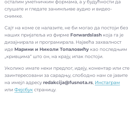
осталим уметничким формама, а у будућности да
слушате и гледате занимљиве аудио и видео-
снимке.
Сајт на коме се налазите, не би могао да постоји без
наших пријатеља из фирме
Forwardslash
која га је
дизајнирала и програмирала. Највећа захвалност
иде
Марини и Николи Топаловићу
као последњим
„кривцима“ што он, на крају, ипак постоји.
Уколико имате неки предлог, идеју, коментар или сте
заинтересовани за сарадњу, слободно нам се јавите
на имејл адресу
redakcija@fusnota.rs
,
Инстаграм
или
Фејсбук
страницу.