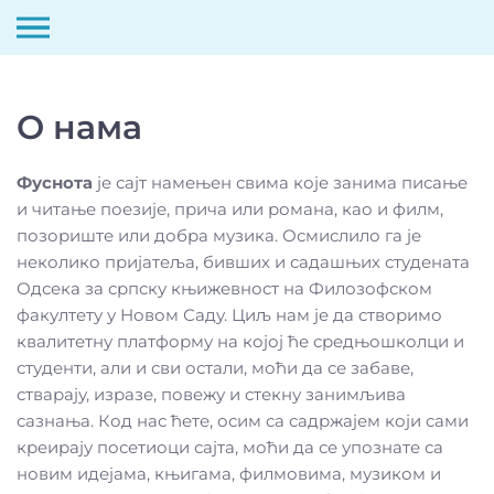
Скип
то
О нама
цонтент
Фуснота
је сајт намењен свима које занима писање
и читање поезије, прича или романа, као и филм,
позориште или добра музика. Осмислило га је
неколико пријатеља, бивших и садашњих студената
Одсека за српску књижевност на Филозофском
факултету у Новом Саду. Циљ нам је да створимо
квалитетну платформу на којој ће средњошколци и
студенти, али и сви остали, моћи да се забаве,
стварају, изразе, повежу и стекну занимљива
сазнања. Код нас ћете, осим са садржајем који сами
креирају посетиоци сајта, моћи да се упознате са
новим идејама, књигама, филмовима, музиком и