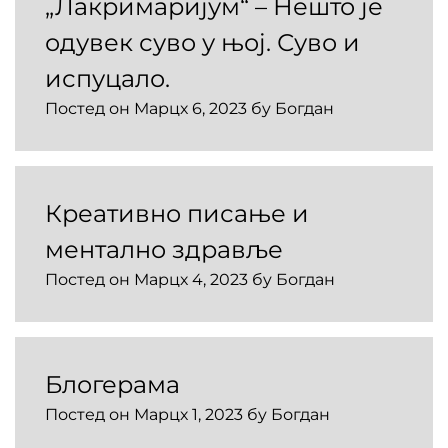
„Лакримаријум“ – Нешто је
одувек суво у њој. Суво и
испуцало.
Постед он
Марцх 6, 2023
бy
Богдан
Креативно писање и
ментално здравље
Постед он
Марцх 4, 2023
бy
Богдан
Блогерама
Постед он
Марцх 1, 2023
бy
Богдан