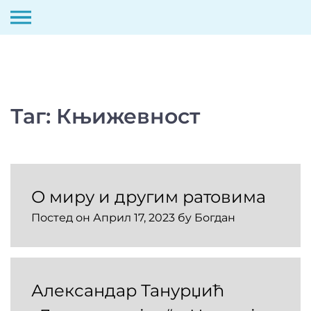
Скип
то
цонтент
Таг:
Књижевност
О миру и другим ратовима
Постед он
Април 17, 2023
бy
Богдан
Александар Танурџић