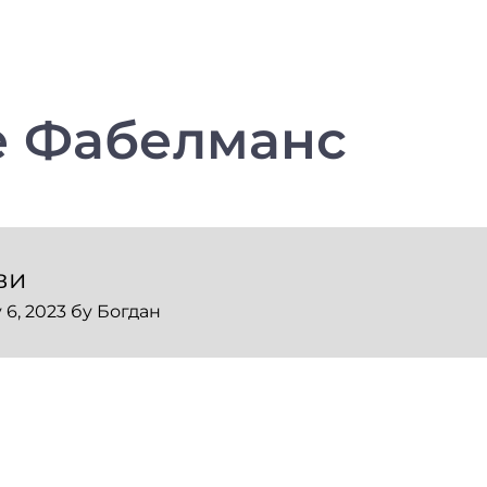
е Фабелманс
ви
 6, 2023
бy
Богдан