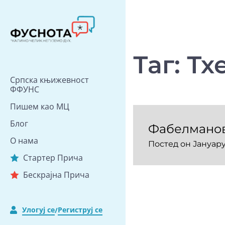
Скип
то
цонтент
Таг:
Тх
Српска књижевност
ФФУНС
Пишем као МЦ
Блог
Фабелмано
О нама
Постед он
Јануарy
Стартер Прича
Бескрајна Прича
Улогуј се
Региструј се
/