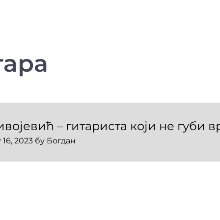
тара
ојевић – гитариста који не губи 
 16, 2023
бy
Богдан