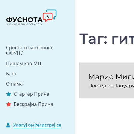
Скип
то
цонтент
Таг:
ги
Српска књижевност
ФФУНС
Пишем као МЦ
Блог
Марио Милив
О нама
Постед он
Јануарy
Стартер Прича
Бескрајна Прича
Улогуј се
Региструј се
/