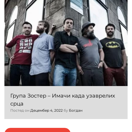
Група Зостер – Имачи када узаврелих
срца
Постед он
Децембер 4, 2022
бy
Богдан