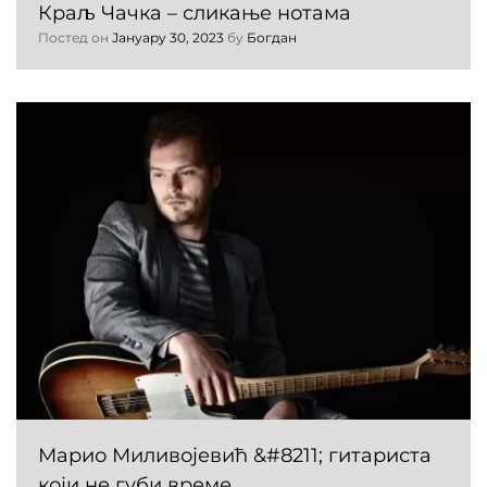
Краљ Чачка – сликање нотама
Постед он
Јануарy 30, 2023
бy
Богдан
Марио Миливојевић &#8211; гитариста
који не губи време