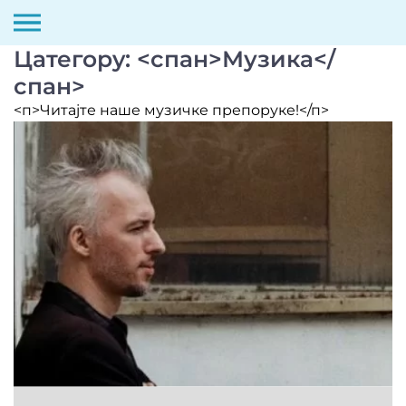
Цатегорy: <спан>Музика</
Скип
то
спан>
цонтент
<п>Читајте наше музичке препоруке!</п>