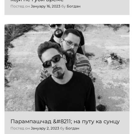
Постед он
Јануарy 16, 2023
бy
Богдан
Парампашчад &#8211; на путу ка сунцу
Постед он
Јануарy 2, 2023
бy
Богдан