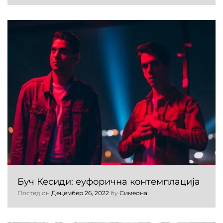
Буч Кесиди: еуфорична контемплација
Постед он
Децембер 26, 2022
бy
Симеона