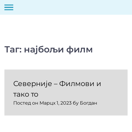
Скип
то
цонтент
Таг:
најбољи филм
Северније – Филмови и
тако то
Постед он
Марцх 1, 2023
бy
Богдан