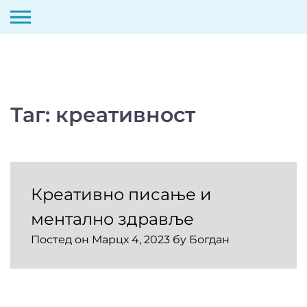
Скип
то
цонтент
Таг:
креативност
Креативно писање и
ментално здравље
Постед он
Марцх 4, 2023
бy
Богдан