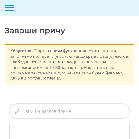
Скип
то
Заврши причу
цонтент
*Упутство:
Стартер прича функционише тако што ми
започнемо причу, а ти је осмислиш до краја и даш јој наслов.
Слободно пусти машти на вољу, јер за писање на
располагању имаш 10 000 карактера. Након што нам
пошаљеш текст, нећеш дуго чекати да он буде објављен у
АРХИВИ ГОТОВИХ ПРИЧА.