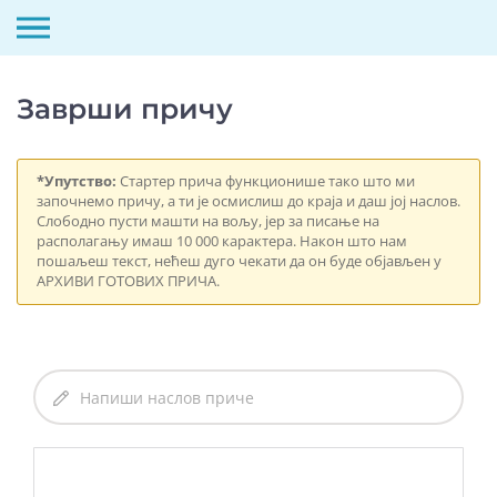
Скип
то
Заврши причу
цонтент
*Упутство:
Стартер прича функционише тако што ми
започнемо причу, а ти је осмислиш до краја и даш јој наслов.
Слободно пусти машти на вољу, јер за писање на
располагању имаш 10 000 карактера. Након што нам
пошаљеш текст, нећеш дуго чекати да он буде објављен у
АРХИВИ ГОТОВИХ ПРИЧА.