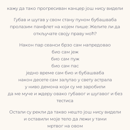
кажу да тако прогресиван канцер још нису видели
Губав и шугав у свом стану пуном бубашваба
пролазим памфлет на којем пише: Желите ли да
откључате своју праву моћ?
Након пар сеанси брзо сам напредовао
био сам јеж
био сам пуж
био сам пас
једно време сам био и бубашваба
након десете сам залутао у свету астрала
у ниво демона који су ме заробили
да ме муче и ждеру овако губавог и шугавог и без
тестиса
Остали су рекли да такво нешто још нису видели
и оставили моје тело да лежи у тами
мртвог на овом