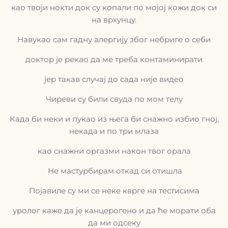
као твоји нокти док су копали по мојој кожи док си
на врхунцу.
Навукао сам гадну алергију због небриге о себи
доктор је рекао да ме треба контаминирати
јер такав случај до сада није видео
Чиреви су били свуда по мом телу
Када би неки и пукао из њега би снажно избио гној,
некада и по три млаза
као снажни оргазми након твог орала
Не мастурбирам откад си отишла
Појавиле су ми се неке кврге на тестисима
уролог каже да је канцерогено и да ће морати оба
да ми одсеку