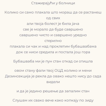
Стажирајући у болници
Колико си само плакала што мораш да се растанеш
од свих
али твоја болест је била јача
све је морало да буде савршено
савршено чисто и савршено уредно
стерилно
плакала си чак и над проклетим бубашвабама
док се ниси средила и постала још гора
Бубашваба ми је пун стан откад си отишла
овом стану фали твој ОЦД колико и мени
Дезинсекција је рекла да овако нешто нису до сада
видели
и да је једино решење да запалим стан
Слушам их свако вече како копкају по зиду