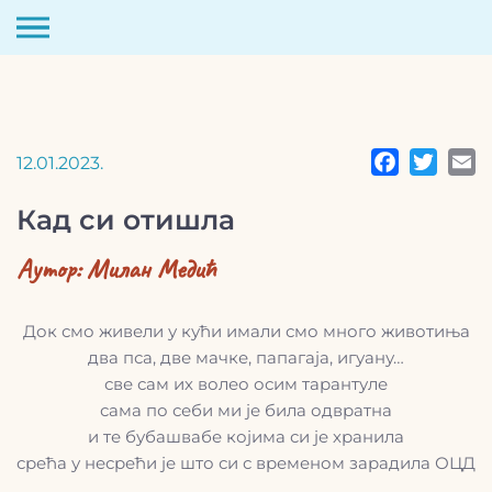
Скип
то
цонтент
12.01.2023.
Кад си отишла
Аутор:
Милан Медић
Док смо живели у кући имали смо много животиња
два пса, две мачке, папагаја, игуану…
све сам их волео осим тарантуле
сама по себи ми је била одвратна
и те бубашвабе којима си је хранила
срећа у несрећи је што си с временом зарадила ОЦД