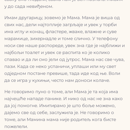
у до сада невиђеном.
Имам другарицу, зовемо је Мама. Мама је виша од
свих нас, дели најтоплије загрљаје и увек у торби
има иглу и конац, фластере, жваке, влажне и суве
марамице, зихернадле и томе слично. У телефону
носи све наше распореде, увек зна где је најближи и
најбољи тоалет и увек се распита ко је колико
спавао и да ли смо јели од јутрос. Мама нас све чува,
пази. Када се неко успаничи, уплаши или му свет
одједном постане превише, тада иде код ње. Воли
да се игра у кухињи, често нам доноси колаче.
Не говоримо пуно о томе, али Мама је та која има
најчешће нападе панике. И нико од нас не зна како
да јој помогне. Имитирамо је што боље можемо,
дајемо све од себе, заслужила је. Не говоримо о
томе, али Мамина мама није родитељ кога бисте
пожелели.