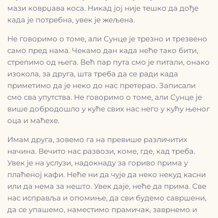
мази коврџава коса. Никад јој није тешко да дође
када је потребна, увек је жељена.
Не говоримо о томе, али Сунце је трезно и трезвено
само пред нама. Чекамо дан када неће тако бити,
стрепимо од њега. Већ пар пута смо је питали, онако
изокола, за друга, шта треба да се ради када
приметимо да је неко до нас претерао. Записали
смо сва упутства. Не говоримо о томе, али Сунце је
више добродошло у куће свих нас него у кућу њеног
оца и маћехе.
Имам друга, зовемо га на превише различитих
начина. Вечито нас развози, коме, где, кад треба.
Увек је на услузи, надокнаду за гориво прима у
плаћеној кафи. Неће ни да чује да неко некуд касни
или да нема за нешто. Увек даје, неће да прима. Све
нас исправља и опомиње, да сви будемо савршени,
да се упашемо, наместимо прамичак, заврнемо и