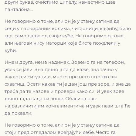
други рукав, очистимо ципелу, наместимо шав
панталона…
Не говоримо о томе, али он је у стању сатима да
седи у паркираним колима, читаоници, кафићу, било
где, само даље од своје куће. Не говоримо о томе,
али његови нису маторци које бисте пожелели у
кући.
Имам друга, нема надимак. Зовемо га на телефон,
увек се јави. Зна тачно шта да каже, зна тачно у
каквој си ситуацији, много пре него што ти сам
схватиш. Осети какав ти је дан још пре зоре, и зна да
треба да те назове и провери како си. И увек зове
тачно тада када си лоше. Обасипа нас
најразличитијим комплиментима и увек пази шта ће
да похвали.
Не говоримо о томе, али он је у стању сатима да
стоји пред огледалом вређајући себе. Често га