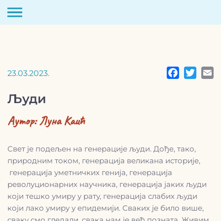
Скип
то
цонтент
23.03.2023.
Људи
Аутор:
Луна Каић
Свет је подељен на генерације људи. Дође, тако,
природним током, генерација великана историје,
генерација уметничких генија, генерација
револуционарних научника, генерација јаких људи
који тешко умиру у рату, генерација слабих људи
који лако умиру у епидемији. Сваких је било више,
сваку смо гледали, свака нам је већ позната. Живим