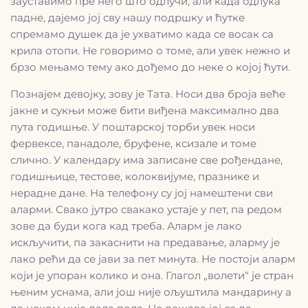
зауставимо пре него што одлучи, али када одлука
падне, дајемо јој сву нашу подршку и ћутке
спремамо душек да је ухватимо када се восак са
крила отопи. Не говоримо о томе, али увек нежно и
брзо мењамо тему ако дођемо до неке о којој ћути.
Познајем девојку, зову је Тата. Носи два броја веће
јакне и сукњи може бити виђена максимално два
пута годишње. У поштарској торби увек носи
фервексе, панадоле, бруфене, ксизале и томе
слично. У календару има записане све рођендане,
годишњице, тестове, колоквијуме, празнике и
нерадне дане. На телефону су јој намештени сви
аларми. Свако јутро свакако устаје у пет, па редом
зове да буди кога кад треба. Аларм је лако
искључити, па закаснити на предавање, аларму је
лако рећи да се јави за пет минута. Не постоји аларм
који је упоран колико и она. Глагол „волети“ је стран
њеним уснама, али још није ољуштила мандарину а