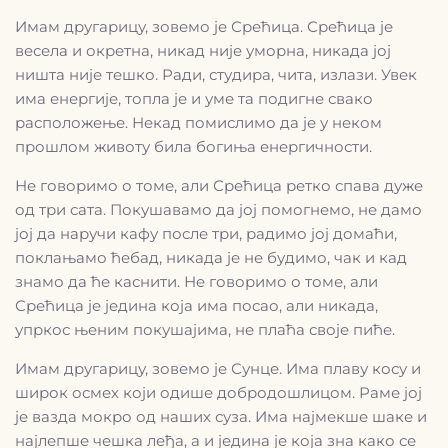
Имам другарицу, зовемо је Срећица. Срећица је
весела и окретна, никад није уморна, никада јој
ништа није тешко. Ради, студира, чита, излази. Увек
има енергије, топла је и уме та подигне свако
расположење. Некад помислимо да је у неком
прошлом животу била богиња енергичности.
Не говоримо о томе, али Срећица ретко спава дуже
од три сата. Покушавамо да јој помогнемо, не дамо
јој да наручи кафу после три, радимо јој домаћи,
поклањамо ћебад, никада је не будимо, чак и кад
знамо да ће каснити. Не говоримо о томе, али
Срећица је једина која има посао, али никада,
упркос њеним покушајима, не плаћа своје пиће.
Имам другарицу, зовемо је Сунце. Има плаву косу и
широк осмех који одише добродошлицом. Раме јој
је вазда мокро од наших суза. Има најмекше шаке и
најлепше чешка леђа, а и једина је која зна како се