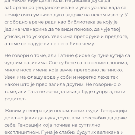
да неком није дала пола. Не дешава јој се да
заборави рођенданске жеље и увек уочава када се
нечије очи сумњиво дуго задрже на неком излогу. У
слободно време ради као библиотека за коју је
једина чланарина да те види поново, да чује твој
утисак, и то ускоро. Увек има препоруке и предлоге,
а томе се радује више него било чему.
Не говори о томе, али Татине фиоке су пуне кутија са
чудним називима. Све су беле са шареним словима,
многе носе имена која звуче претерано латинско.
Увек има флашу воде у соби и неретко леже тек
након што је прво залила другим. Не говоримо о
томе, али Тата не жели да икада буде супруга, нити
родитељ.
Живим у генерацији поломљених људи. Генерацији
довљно јаких да вуку друге, али преслабих да држе
себе. Генрацији која почива на суптилно
експлицитном. Пуна је слабих будућих великана и