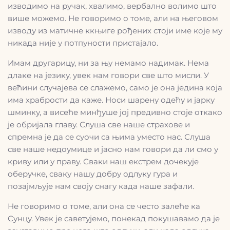
изводимо на ручак, хвалимо, вербално волимо што
више можемо. Не говоримо о томе, али на његовом
изводу из матичне ккњиге рођених стоји име које му
никада није у потпуности пристајало.
Имам другарицу, ни за њу немамо надимак. Нема
длаке на језику, увек нам говори све што мисли. У
већини случајева се слажемо, само је она једина која
има храбрости да каже. Носи шарену одећу и јарку
шминку, а висеће минђуше јој предивно стоје откако
је обријала главу. Слуша све наше страхове и
спремна је да се суочи са њима уместо нас. Слуша
све наше недоумице и јасно нам говори да ли смо у
криву или у праву. Сваки наш екстрем дочекује
оберучке, сваку нашу добру одлуку гура и
позајмљује нам своју снагу када наше зафали.
Не говоримо о томе, али она се често залеће ка
Сунцу. Увек је саветујемо, понекад покушавамо да је