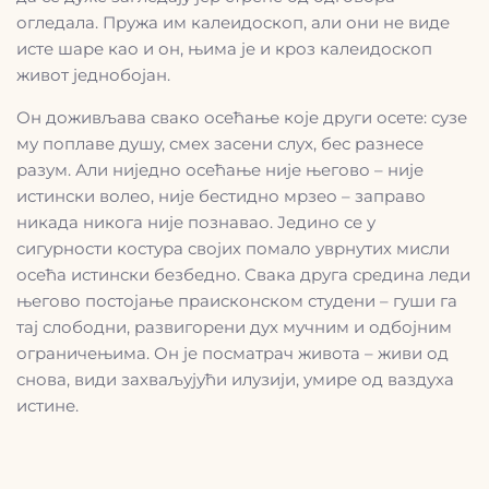
огледала. Пружа им калеидоскоп, али они не виде
исте шаре као и он, њима је и кроз калеидоскоп
живот једнобојан.
Он доживљава свако осећање које други осете: сузе
му поплаве душу, смех засени слух, бес разнесе
разум. Али ниједно осећање није његово – није
истински волео, није бестидно мрзео – заправо
никада никога није познавао. Једино се у
сигурности костура својих помало уврнутих мисли
осећа истински безбедно. Свака друга средина леди
његово постојање праисконском студени – гуши га
тај слободни, развигорени дух мучним и одбојним
ограничењима. Он је посматрач живота – живи од
снова, види захваљујући илузији, умире од ваздуха
истине.