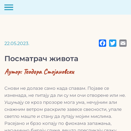
Скип
то
цонтент
22.05.2023.
Посматрач живота
Аутор:
Теодора Стојановски
Снови не долазе само када спавам. Појаве се
изненада, не питају да ли су ми очи отворене или не.
Ушуњају се кроз прозоре мога ума, нечујним али
снажним ветром раскриле завесе свесности, упале
светло маште и стану да лутају мојим мислима.
Расејано и брзо копају по фиокама запажања,
насумично бирају слике, вешто пресликају сваку