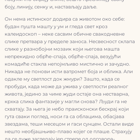
боју, линију, сенку и, настављају даље.
Он нема истинског додира са животом око себе:
будан пушта машту у ум и гледа свет кроз
калеидоскоп – неке сасвим обичне свакодневне
слике претвара у пределе заноса. Несвесност склапа
слике у разнобојни мозаик који његова машта
непрекидно обрће-спаја, обрће-спаја, везујући
комадиће стакла непојмљиво мистично и зачудно.
Никада не понови исти ватромет боја и облика. Али
одакле му светлост док жмури? Зашто, када се
пробуди, када може да ужива у светлости реалног
живота, једино за чиме жуди остаје она нестварна,
крхка слика фантазије у магли снова? Људи га не
схватају. За њега је небо праисконски бескрај који
гута сваки поглед, носи га са облацима, обасјава
звездама, теши месецом и гаси сунцем. Остали виде
нешто необјашњиво-плаво којег се плаше. Страхују
да се дуже загледају јер стрепе од одговора-