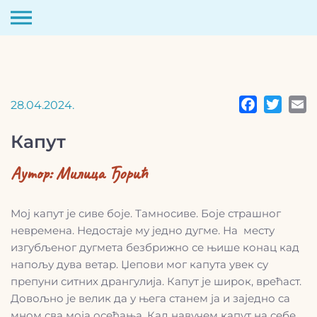
Скип
то
цонтент
28.04.2024.
Капут
Аутор:
Милица Ђорић
Мој капут је сиве боје. Тамносиве. Боје страшног
невремена. Недостаје му једно дугме. На месту
изгубљеног дугмета безбрижно се њише конац кад
напољу дува ветар. Џепови мог капута увек су
препуни ситних дрангулија. Капут је широк, врећаст.
Довољно је велик да у њега станем ја и заједно са
мном сва моја осећања. Кад навучем капут на себе