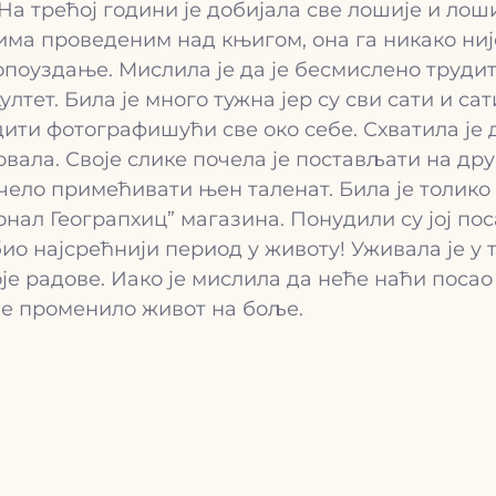
 На трећој години је добијала све лошије и лош
има проведеним над књигом, она га никако није 
опоуздање. Мислила је да је бесмислено трудит
ултет. Била је много тужна јер су сви сати и с
дити фотографишући све око себе. Схватила је д
овала. Своје слике почела је постављати на др
чело примећивати њен таленат. Била је толико 
нал Геограпхиц” магазина. Понудили су јој пос
е био најсрећнији период у животу! Уживала је у
је радове. Иако је мислила да неће наћи посао
ој је променило живот на боље.