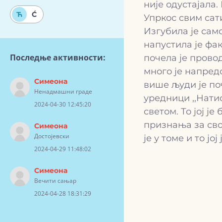
није одустајала.
Ћ
Ć
Упркос свим сат
Изгубила је сам
напустила је фак
Последње активности:
почела је прово
много је напред
Симеона
више људи је по
Ненадмашни граде
уредници ,,Натио
2024-04-30 12:45:20
светом. То јој ј
признања за сво
Симеона
Достојевски
је у томе и то ј
2024-04-29 11:48:02
Симеона
Вечити сањар
2024-04-28 18:31:29