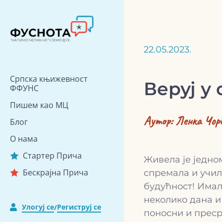
Скип
то
цонтент
22.05.2023.
Српска књижевност
Веруј у
ФФУНС
Пишем као МЦ
Аутор:
Ленка Чор
Блог
О нама
Стартер Прича
Живела је једно
Бескрајна Прича
спремала и учила
будућност! Имал
неколико дана и 
Улогуј се
Региструј се
/
поносни и пресре