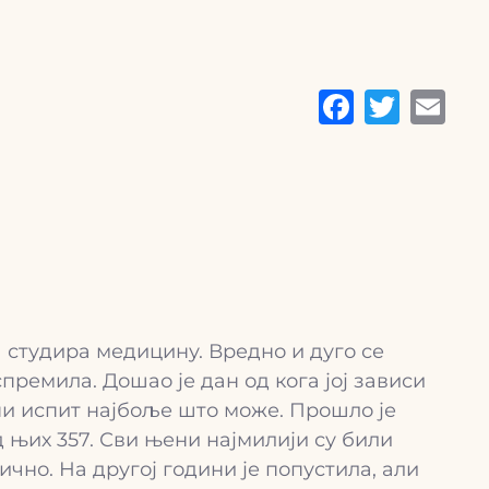
а студира медицину. Вредно и дуго се
спремила. Дошао је дан од кога јој зависи
мни испит најбоље што може. Прошло је
д њих 357. Сви њени најмилији су били
ично. На другој години је попустила, али