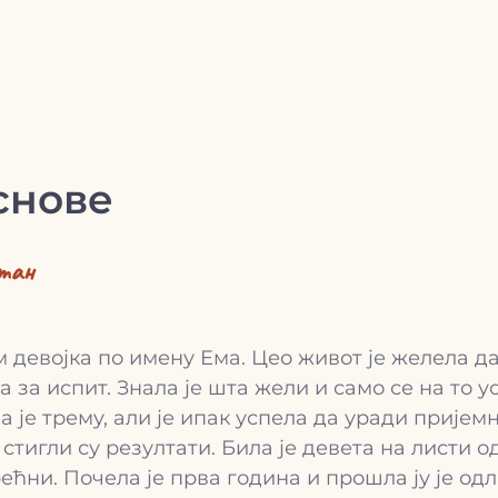
 снове
тан
м девојка по имену Ема. Цео живот је желела д
 за испит. Знала је шта жели и само се на то у
а је трему, али је ипак успела да уради прије
стигли су резултати. Била је девета на листи о
ћни. Почела је прва година и прошла ју је одл