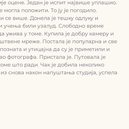
ије оцене. Један је испит највише уплашио.
могла положити. То ју је погодило.
и се више. Донела је тешку одлуку и
ати учења били узалуд. Слободно време
а ужива у томе. Купила је добру камеру и
уштвене мреже. Постала је популарна и све
позната и утицајна да су је приметили и
ао фотографа. Пристала је. Путовала је
 томе што ради. Чак је добила неколико
 из снова након напуштања студија, успела