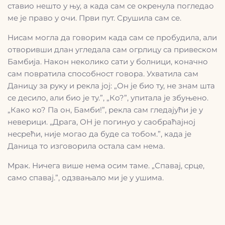
ставио нешто у њу, а када сам се окренула погледао
ме је право у очи. Први пут. Срушила сам се.
Нисам могла да говорим када сам се пробудила, али
отворивши длан угледала сам огрлицу са привеском
Бамбија. Након неколико сати у болници, коначно
сам повратила способност говора. Ухватила сам
Даницу за руку и рекла јој: „Он је био ту, не знам шта
се десило, али био је ту.”, „Ко?”, упитала је збуњено.
„Како ко? Па он, Бамби!”, рекла сам гледајући је у
неверици. „Драга, ОН је погинуо у саобраћајној
несрећи, није могао да буде са тобом.”, када је
Даница то изговорила остала сам нема.
Мрак. Ничега више нема осим таме. „Спавај, срце,
само спавај.”, одзвањало ми је у ушима.