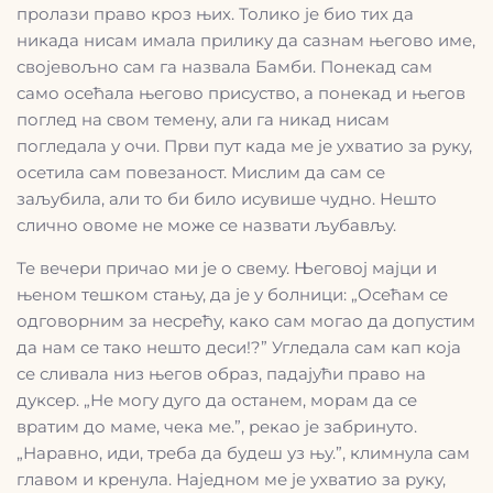
пролази право кроз њих. Толико је био тих да
никада нисам имала прилику да сазнам његово име,
својевољно сам га назвала Бамби. Понекад сам
само осећала његово присуство, а понекад и његов
поглед на свом темену, али га никад нисам
погледала у очи. Први пут када ме је ухватио за руку,
осетила сам повезаност. Мислим да сам се
заљубила, али то би било исувише чудно. Нешто
слично овоме не може се назвати љубављу.
Те вечери причао ми је о свему. Његовој мајци и
њеном тешком стању, да је у болници: „Осећам се
одговорним за несрећу, како сам могао да допустим
да нам се тако нешто деси!?” Угледала сам кап која
се сливала низ његов образ, падајући право на
дуксер. „Не могу дуго да останем, морам да се
вратим до маме, чека ме.”, рекао је забринуто.
„Наравно, иди, треба да будеш уз њу.”, климнула сам
главом и кренула. Наједном ме је ухватио за руку,