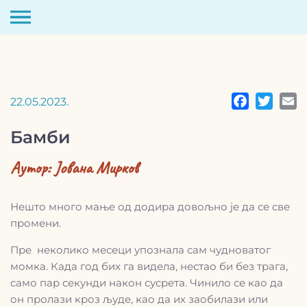
Скип
то
цонтент
22.05.2023.
Бамби
Аутор:
Јована Мирков
Нешто много мање од додира довољно је да се све
промени.
Пре неколико месеци упознала сам чудноватог
момка. Када год бих га видела, нестао би без трага,
само пар секунди након сусрета. Чинило се као да
он пролази кроз људе, као да их заобилази или