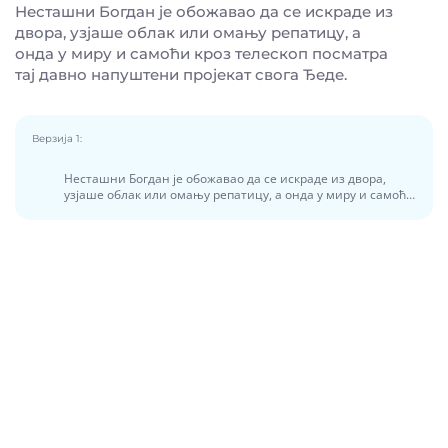
Несташни Богдан је обожавао да се искраде из
двора, узјаше облак или омању репатицу, а
онда у миру и самоћи кроз телескоп посматра
тај давно напуштени пројекат свога Ђеде.
Верзија 1:
Несташни Богдан је обожавао да се искраде из двора,
узјаше облак или омању репатицу, а онда у миру и самоћи
кроз телескоп посматра тај давно напуштени пројекат
свога Ђеде.