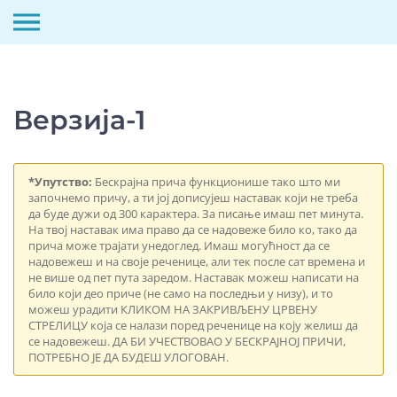
Скип
то
цонтент
Верзија-1
*Упутство:
Бескрајна прича функционише тако што ми
започнемо причу, а ти јој дописујеш наставак који не треба
да буде дужи од 300 карактера. За писање имаш пет минута.
На твој наставак има право да се надовеже било ко, тако да
прича може трајати унедоглед. Имаш могућност да се
надовежеш и на своје реченице, али тек после сат времена и
не више од пет пута заредом. Наставак можеш написати на
било који део приче (не само на последњи у низу), и то
можеш урадити КЛИКОМ НА ЗАКРИВЉЕНУ ЦРВЕНУ
СТРЕЛИЦУ која се налази поред реченице на коју желиш да
се надовежеш. ДА БИ УЧЕСТВОВАО У БЕСКРАЈНОЈ ПРИЧИ,
ПОТРЕБНО ЈЕ ДА БУДЕШ УЛОГОВАН.