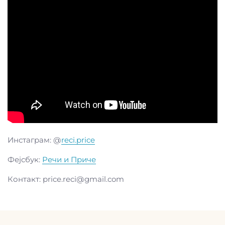
Инстаграм:
@
reci.price
Фејсбук:
Речи и Приче
Контакт:
price.reci@gmail.com