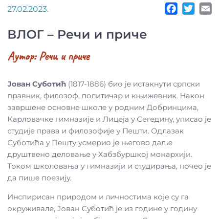
27.02.2023.
ВЛОГ – Речи и приче
Аутор:
Речи и приче
Јован Суботић
(1817-1886) био је истакнути српски
правник, филозоф, политичар и књижевник. Након
завршене основне школе у родним Добринцима,
Карловачке гимназије и Лицеја у Сегедину, уписао је
студије права и филозофије у Пешти. Одлазак
Суботића у Пешту усмерио је његово даље
друштвено деловање у Хабзбуршкој монархији.
Током школовања у гимназији и студирања, почео је
да пише поезију.
Инспирисан природом и личностима које су га
окруживале, Јован Суботић је из године у годину