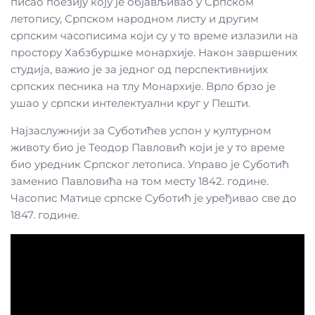
писао поезију коју је објављивао у Српском
летопису, Српском народном листу и другим
српским часописима који су у то време излазили на
простору Хабзбуршке монархије. Након завршених
студија, важио је за једног од перспективнијих
српских песника на тлу Монархије. Врло брзо је
ушао у српски интелектуални круг у Пешти.
Најзаслужнији за Суботићев успон у културном
животу био је Теодор Павловић који је у то време
био уредник Српског летописа. Управо је Суботић
заменио Павловића на том месту 1842. године.
Часопис Матице српске Суботић је уређивао све до
1847. године.