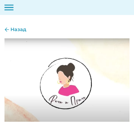
Скип
то
Назад
цонтент