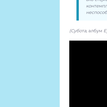
контемпл
неспособ
(Субота,
албум
Е