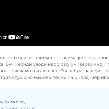
иком и оригиналним текстовима једноставног,
а, Буч Кесиди уводи нас у свој универзум који
рично чекамо њихов следећи албум, за који н
 тада слушамо њихове песме на риплеј. Јер ипа
ма смисла,
иш поред зида и