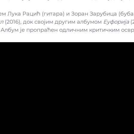
ем Лука Рацић (гитара) и Зоран Зарубица (буб
ул
(2016), док својим другим албумом
Еуфорија
(
 Албум је пропраћен одличним критичким освр