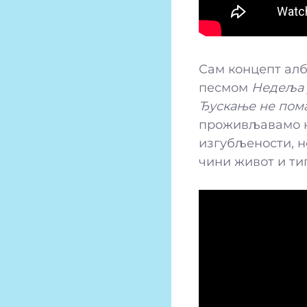
Сам концепт алб
песмом
Недеља 
Ђускање не помаж
проживљавамо но
изгубљености, н
чини живот и ти