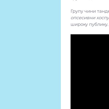
Групу чини танд
опсесивни хосп
широку публику.