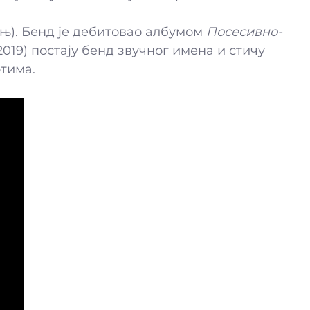
ањ). Бенд је дебитовао албумом
Посесивно-
2019) постају бенд звучног имена и стичу
тима.