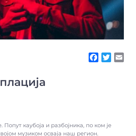
плација
 Попут каубоја и разбојника, по ком је
 својом музиком осваја наш регион.