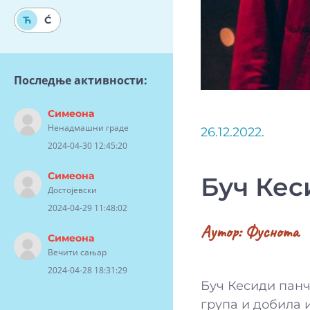
Ћ
Ć
Последње активности:
Симеона
Ненадмашни граде
26.12.2022.
2024-04-30 12:45:20
Симеона
Буч Кес
Достојевски
2024-04-29 11:48:02
Аутор:
Фуснота
Симеона
Вечити сањар
2024-04-28 18:31:29
Буч Кесиди панче
група и добила и