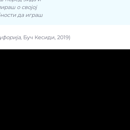
ираш о својој
ности да играш
уфорија,
Буч Кесиди, 2019)