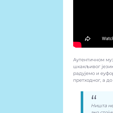
Аутентичном муз
шкакљивог језик
радујемо и еуфо
претходног, а до
Ништа не
ако стој