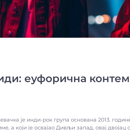
иди: еуфорична контем
вачка је инди-рок група основана 2013. године.
ме, а који је освајао Дивљи запад, овај двојац