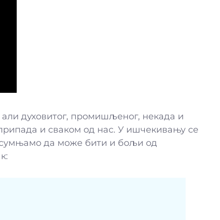
 али духовитог, промишљеног, некада и
 припада и сваком од нас. У ишчекивању се
е сумњамо да може бити и бољи од
к: