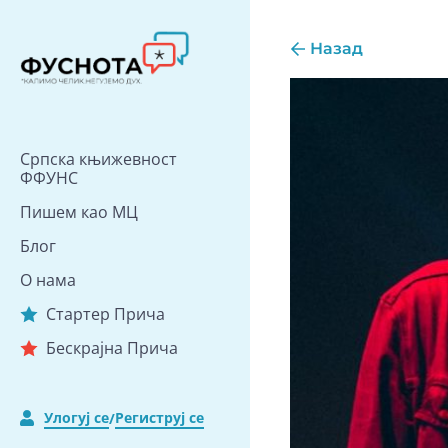
Скип
то
Назад
цонтент
Српска књижевност
ФФУНС
Пишем као МЦ
Блог
О нама
Стартер Прича
Бескрајна Прича
Улогуј се
Региструј се
/