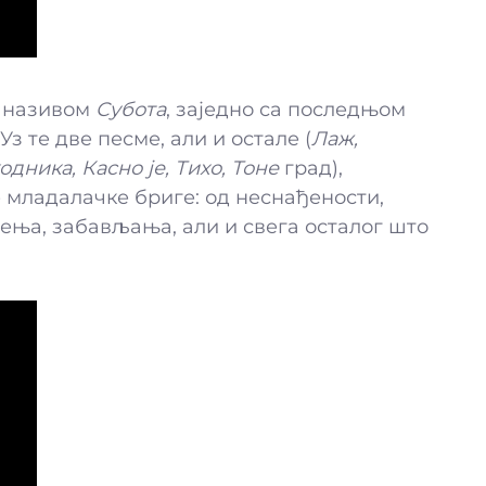
д називом
Субота
, заједно са последњом
 те две песме, али и остале (
Лаж,
дника, Касно је, Тихо, Тоне
град),
 младалачке бриге: од неснађености,
ења, забављања, али и свега осталог што