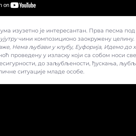
ума изузетно је интересантан. Прва песма по
ујутру
чини композиционо заокружену целину. Уз
е, Нема љубави у клубу, Еуфорија, Идемо до хо
ћ проведену у изласку који са собом носи све
есигурности, до заљубљености, ђускања, љубљ
пичне ситуације младе особе.