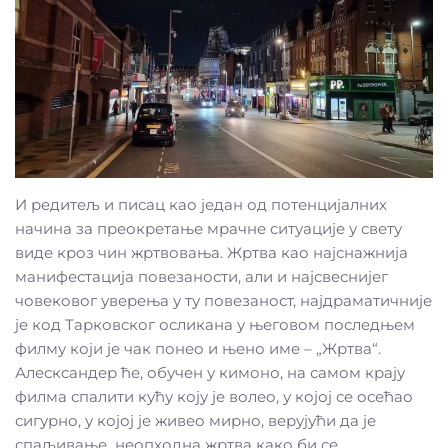
И редитељ и писац као један од потенцијалних
начина за преокретање мрачне ситуације у свету
виде кроз чин жртвовања. Жртва као најснажнија
манифестација повезаности, али и најсвеснијег
човековог уверења у ту повезаност, најдраматичније
је код Тарковског осликана у његовом последњем
филму који је чак понео и њено име – „Жртва“.
Алесксандер ће, обучен у кимоно, на самом крају
филма спалити кућу коју је волео, у којој се осећао
сигурно, у којој је живео мирно, верујући да је
спаљивање неопходна жртва како би се