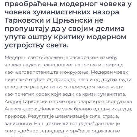
преобраћења модерног човека у
човека хуманистичких назора
Тарковски и Црњански не
пропуштају да у својим делима
упуте оштру критику модерном
устројству света.
Модеран свет обележен је раскораком између
човека науке и технолошког напретка и природе
као његовог станишта и окружења. Модеран човек
није само отуђен од природе, него и од других људи,
тако да се разједињење са природом може узети
као почетни корак који води ка кризи хуманитета.
Андреј Тарковски о томе проговара кроз свог јунака
Александера: „Човек се увек бранио од других људи,
природе. Резултат је цивилизација силе, страха,
зависности. Наш ,технички напредак’ дао нам је
само удобност, стандард и оруђе за одржавање