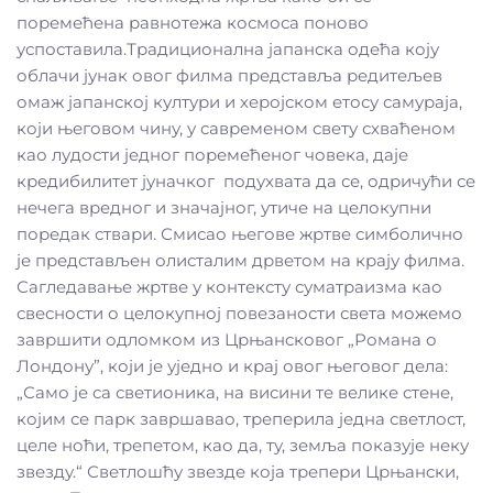
поремећена равнотежа космоса поново
успоставила.Традиционална јапанска одећа коју
облачи јунак овог филма представља редитељев
омаж јапанској култури и херојском етосу самураја,
који његовом чину, у савременом свету схваћеном
као лудости једног поремећеног човека, даје
кредибилитет јуначког подухвата да се, одричући се
нечега вредног и значајног, утиче на целокупни
поредак ствари. Смисао његове жртве симболично
је представљен олисталим дрветом на крају филма.
Сагледавање жртве у контексту суматраизма као
свесности о целокупној повезаности света можемо
завршити одломком из Црњансковог „Романа о
Лондону”, који је уједно и крај овог његовог дела:
„Само је са светионика, на висини те велике стене,
којим се парк завршавао, треперила једна светлост,
целе ноћи, трепетом, као да, ту, земља показује неку
звезду.“ Светлошћу звезде која трепери Црњански,