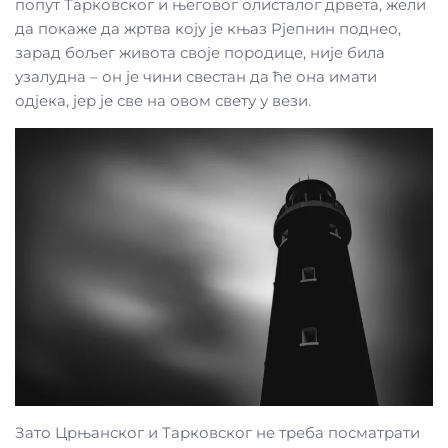
попут Тарковског и његовог олисталог дрвета, жели
да покаже да жртва коју је књаз Рјепнин поднео,
зарад бољег живота своје породице, није била
узалудна – он је чини свестан да ће она имати
одјека, јер је све на овом свету у вези.
Зато Црњанског и Тарковског не треба посматрати