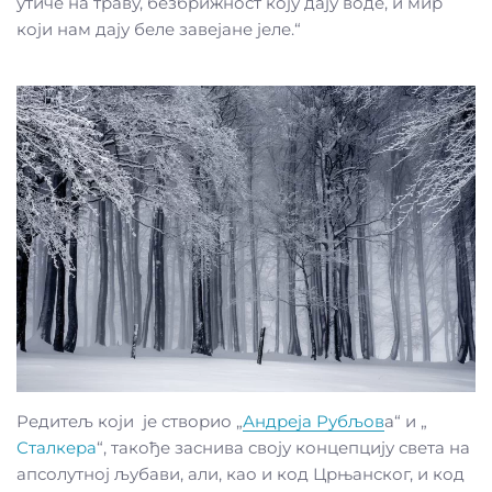
утиче на траву, безбрижност коју дају воде, и мир
који нам дају беле завејане јеле.“
Редитељ који је створио „
Андреја Рубљов
а“ и „
Сталкера
“, такође заснива своју концепцију света на
апсолутној љубави, али, као и код Црњанског, и код