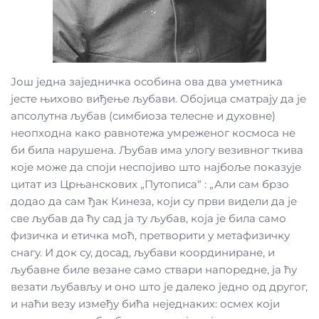
Још једна заједничка особина ова два уметника
јесте њихово виђење љубави. Обојица сматрају да је
апсолутна љубав (симбиоза телесне и духовне)
неопходна како равнотежа умреженог космоса не
би била нарушена. Љубав има улогу везивног ткива
које може да споји неспојиво што најбоље показује
цитат из Црњанскових „Путописа“ : „Али сам брзо
додао да сам ђак Кинеза, који су први видели да је
све љубав да ћу сад ја ту љубав, која је била само
физичка и етичка моћ, претворити у метафизичку
снагу. И док су, досад, љубави координиране, и
љубавне биле везане само ствари напоредне, ја ћу
везати љубављу и оно што је далеко једно од другог,
и наћи везу између бића неједнаких: осмех који