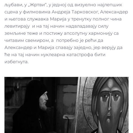
љубави, у „Жртви“, у једној од визуелно најлепших
сцена у филмовима Андреја Тарковског, Александер
и његова служавка Марија у тренутку полног чина
левитирају и на тај начин надвладавају силу
земљине теже и постижу апсолутну хармонију са
читавим свемиром, а потребно је рећи да
Александер и Марија спавају заједно, јер верују да
ће на тај начин нуклеарна катастрофа бити
избегнута.