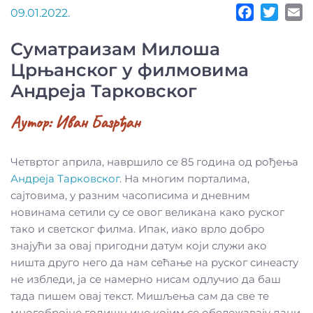
09.01.2022.
Суматраизам Милоша
Црњанског у филмовима
Андреја Тарковског
Аутор:
Иван Базрђан
Четвртог априла, навршило се 85 година од рођења
Андреја Тарковског
. На многим порталима,
сајтовима, у разним часописима и дневним
новинама сетили су се овог великана како руског
тако и светског филма. Ипак, иако врло добро
знајући за овај пригодни датум који служи ако
ништа друго него да нам сећање на руског синеасту
не избледи, ја се намерно нисам одлучио да баш
тада пишем овај текст. Мишљења сам да све те
многобројне годишњице којим се обележавају дани