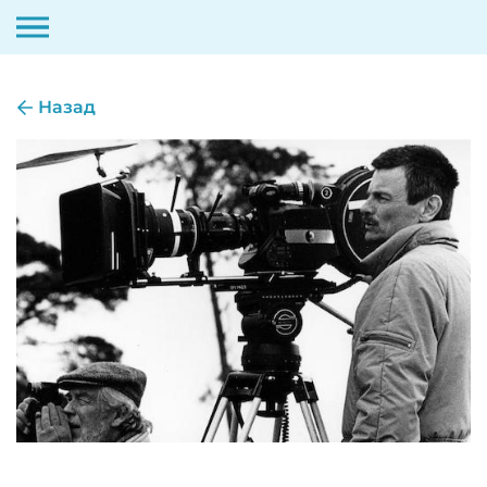
Скип
то
Назад
цонтент