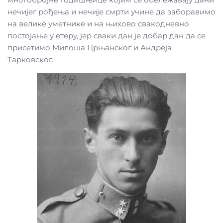
нечијег рођења и нечије смрти учине да заборавимо
на велике уметнике и на њихово свакодневно
постојање у етеру, јер сваки дан је добар дан да се
присетимо Милоша Црњанског и Андреја
Тарковског.