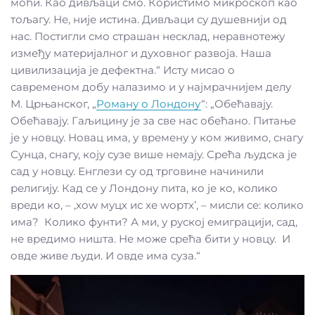
моћи. Као дивљаци смо. Користимо микроскоп као
тољагу. Не, није истина. Дивљаци су душевнији од
нас. Постигли смо страшан несклад, неравнотежу
између материјалног и духовног развоја. Наша
цивилизација је дефектна.“ Исту мисао о
савременом добу налазимо и у најмрачнијем делу
М. Црњанског, „
Роману о Лондону
“: „Обећавају.
Обећавају. Гаљицину је за све нас обећано. Питање
је у новцу. Новац има, у времену у ком живимо, снагу
Сунца, снагу, коју сузе више немају. Срећа људска је
сад у новцу. Енглези су од трговине начинили
религију. Кад се у Лондону пита, ко је ко, колико
вреди ко, – ,хоw муцх ис хе wортх’, – мисли се: колико
има? Колико фунти? А ми, у руској емиграцији, сад,
не вредимо ништа. Не може срећа бити у новцу. И
овде живе људи. И овде има суза.“