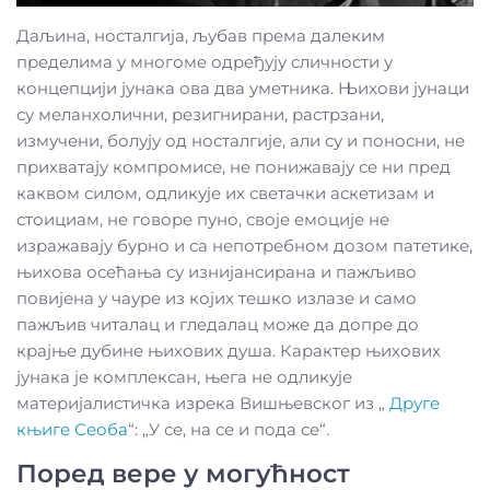
Даљина, носталгија, љубав према далеким
пределима у многоме одређују сличности у
концепцији јунака ова два уметника. Њихови јунаци
су меланхолични, резигнирани, растрзани,
измучени, болују од носталгије, али су и поносни, не
прихватају компромисе, не понижавају се ни пред
каквом силом, одликује их светачки аскетизам и
стоициам, не говоре пуно, своје емоције не
изражавају бурно и са непотребном дозом патетике,
њихова осећања су изнијансирана и пажљиво
повијена у чауре из којих тешко излазе и само
пажљив читалац и гледалац може да допре до
крајње дубине њихових душа. Карактер њихових
јунака је комплексан, њега не одликује
материјалистичка изрека Вишњевског из „
Друге
књиге Сеоба
“: „У се, на се и пода се“
.
Поред вере у могућност