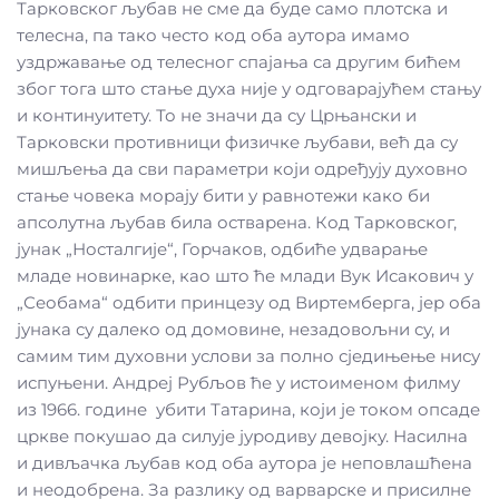
Тарковског љубав не сме да буде само плотска и
телесна, па тако често код оба аутора имамо
уздржавање од телесног спајања са другим бићем
због тога што стање духа није у одговарајућем стању
и континуитету. То не значи да су Црњански и
Тарковски противници физичке љубави, већ да су
мишљења да сви параметри који одређују духовно
стање човека морају бити у равнотежи како би
апсолутна љубав била остварена. Код Тарковског,
јунак „Носталгије“, Горчаков, одбиће удварање
младе новинарке, као што ће млади Вук Исакович у
„Сеобама“ одбити принцезу од Виртемберга, јер оба
јунака су далеко од домовине, незадовољни су, и
самим тим духовни услови за полно сједињење нису
испуњени. Андреј Рубљов ће у истоименом филму
из 1966. године убити Татарина, који је током опсаде
цркве покушао да силује јуродиву девојку. Насилна
и дивљачка љубав код оба аутора је неповлашћена
и неодобрена. За разлику од варварске и присилне